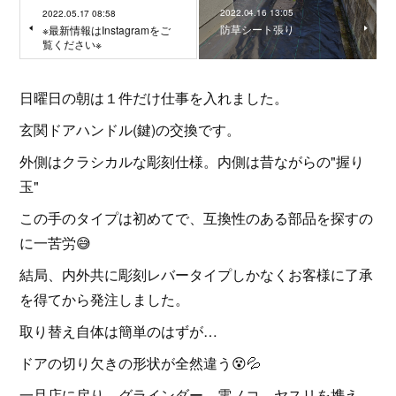
2022.04.16 13:05
2022.05.17 08:58
防草シート張り
※最新情報はInstagramをご
覧ください※
日曜日の朝は１件だけ仕事を入れました。
玄関ドアハンドル(鍵)の交換です。
外側はクラシカルな彫刻仕様。内側は昔ながらの"握り
玉"
この手のタイプは初めてで、互換性のある部品を探すの
に一苦労😅
結局、内外共に彫刻レバータイプしかなくお客様に了承
を得てから発注しました。
取り替え自体は簡単のはずが…
ドアの切り欠きの形状が全然違う😵💦
一旦店に戻り、グラインダー、電ノコ、ヤスリを携え