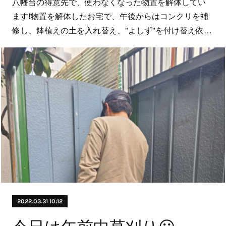
八幡台の得意先で、使わなくなった物置を解体してい
ます❗物置を解体したお宅で、午後からはコンクリを補
修し、鉢植えの土を入れ替え、"よしず"を付け替え依…
2022.03.31 10:12