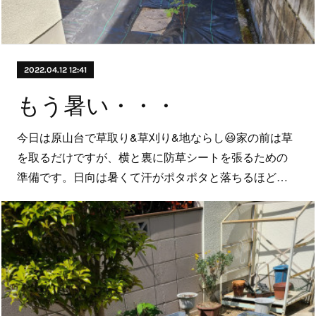
2022.04.12 12:41
もう暑い・・・
今日は原山台で草取り&草刈り&地ならし😃家の前は草
を取るだけですが、横と裏に防草シートを張るための
準備です。日向は暑くて汗がポタポタと落ちるほど…